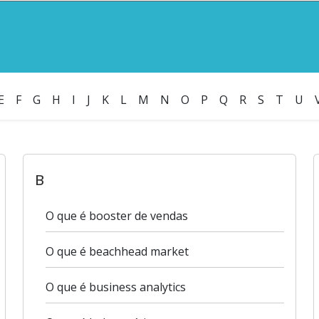
E
F
G
H
I
J
K
L
M
N
O
P
Q
R
S
T
U
B
O que é booster de vendas
O que é beachhead market
O que é business analytics