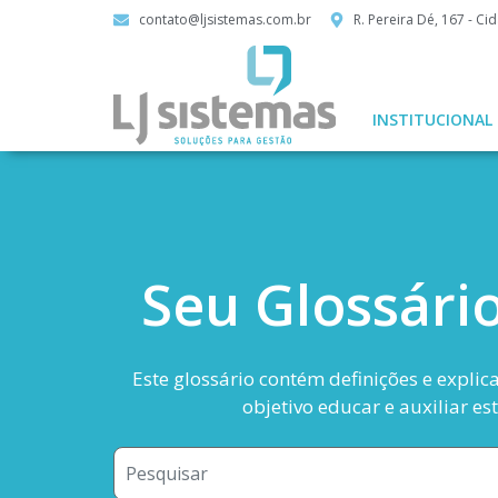
contato@ljsistemas.com.br
R. Pereira Dé, 167 - C
INSTITUCIONAL
Seu Glossári
Este glossário contém definições e explic
objetivo educar e auxiliar e