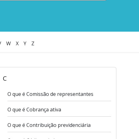
V
W
X
Y
Z
C
O que é Comissão de representantes
O que é Cobrança ativa
O que é Contribuição previdenciária