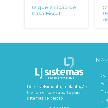
O que é Lição de
O
Casa Fiscal
R
de
NA
Qu
Equ
Desenvolvimento, implantação,
Pro
treinamento e suporte para
sistemas de gestão
Cli