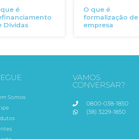
 que é
O que é
efinanciamento
formalização de
 Dívidas
empresa
VEGUE
VAMOS
CONVERSAR?
em Somos
0800-038-1850
ipe
(38) 3229-1850
dutos
entes