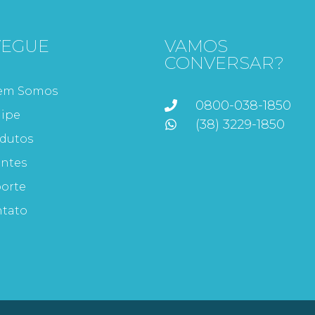
VEGUE
VAMOS
CONVERSAR?
em Somos
0800-038-1850
ipe
(38) 3229-1850
dutos
entes
orte
tato