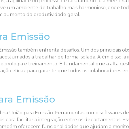
 a agilidade no processo de faturamento e a melhoria na
e um ambiente de trabalho mais harmonioso, onde todo
m aumento da produtividade geral.
ra Emissão
 Emissão também enfrenta desafios. Um dos principais ob
acostumados a trabalhar de forma isolada. Além disso, a
em tecnologia e treinamento. É fundamental que a alta g
ão eficaz para garantir que todos os colaboradores en
para Emissão
 na União para Emissão. Ferramentas como softwares de
s para facilitar a integração entre os departamentos. E
 também oferecem funcionalidades que ajudam a monito