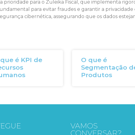
 prioridade para o Zuleika Fiscal, que implementa rigo
fundamental para evitar fraudes e garantir a privacidade
egurança cibernética, assegurando que os dados esteja
que é KPI de
O que é
ecursos
Segmentação d
umanos
Produtos
VEGUE
VAMOS
CONVERSAR?