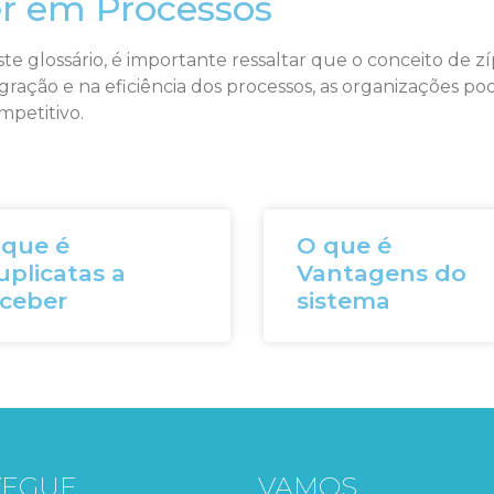
er em Processos
e glossário, é importante ressaltar que o conceito de 
egração e na eficiência dos processos, as organizações p
petitivo.
 que é
O que é
plicatas a
Vantagens do
eceber
sistema
VEGUE
VAMOS