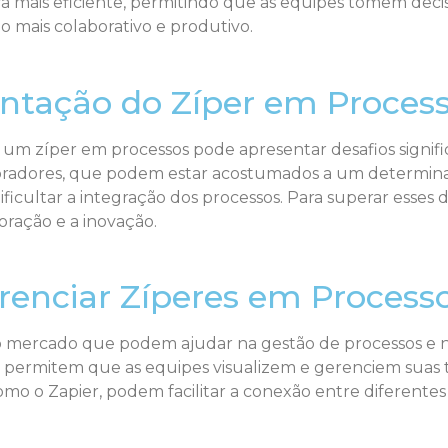
 mais eficiente, permitindo que as equipes tomem decisõ
o mais colaborativo e produtivo.
ntação do Zíper em Proces
um zíper em processos pode apresentar desafios significa
oradores, que podem estar acostumados a um determinado 
cultar a integração dos processos. Para superar esses
oração e a inovação.
renciar Zíperes em Process
no mercado que podem ajudar na gestão de processos e na
, permitem que as equipes visualizem e gerenciem suas t
o o Zapier, podem facilitar a conexão entre diferentes