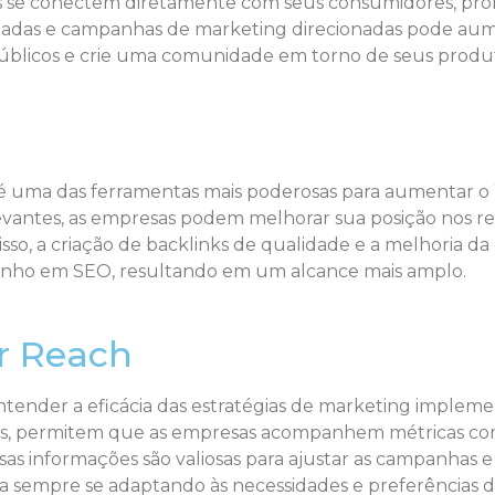
as se conectem diretamente com seus consumidores, pr
nadas e campanhas de marketing direcionadas pode aument
úblicos e crie uma comunidade em torno de seus produt
 é uma das ferramentas mais poderosas para aumentar o
evantes, as empresas podem melhorar sua posição nos r
disso, a criação de backlinks de qualidade e a melhoria da
ho em SEO, resultando em um alcance mais amplo.
r Reach
ntender a eficácia das estratégias de marketing impleme
ciais, permitem que as empresas acompanhem métricas com
as informações são valiosas para ajustar as campanhas 
a sempre se adaptando às necessidades e preferências d