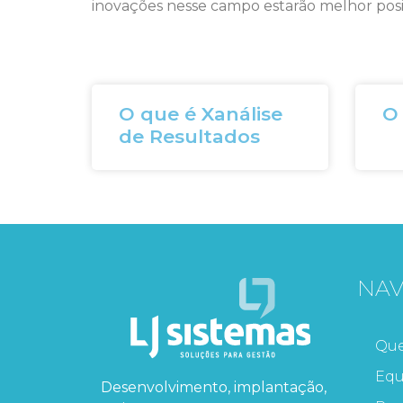
inovações nesse campo estarão melhor posi
O que é Xanálise
O
de Resultados
NA
Qu
Equ
Desenvolvimento, implantação,