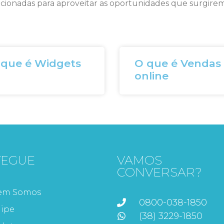
cionadas para aproveitar as oportunidades que surgirem
 que é Widgets
O que é Vendas
online
VEGUE
VAMOS
CONVERSAR?
em Somos
0800-038-1850
ipe
(38) 3229-1850