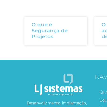
O que é
O
Segurança de
a
Projetos
d
NA
Qu
Equ
Desenvolvimento, implantação,