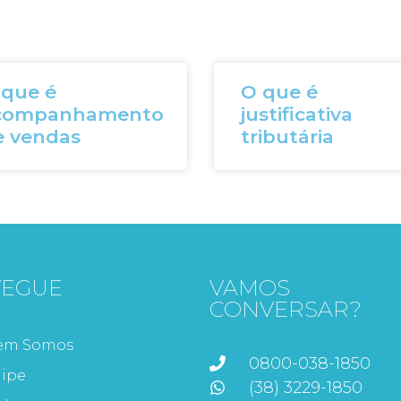
 que é
O que é
companhamento
justificativa
e vendas
tributária
VEGUE
VAMOS
CONVERSAR?
em Somos
0800-038-1850
ipe
(38) 3229-1850