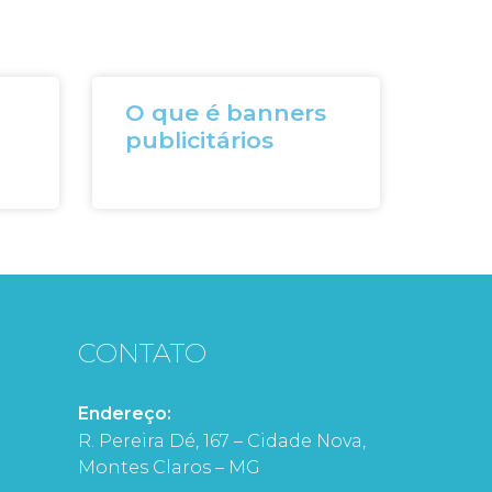
O que é banners
publicitários
CONTATO
Endereço:
R. Pereira Dé, 167 – Cidade Nova,
Montes Claros – MG