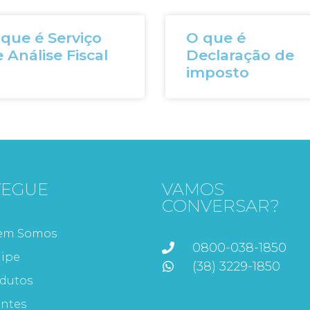
que é Serviço
O que é
 Análise Fiscal
Declaração de
imposto
VEGUE
VAMOS
CONVERSAR?
em Somos
0800-038-1850
ipe
(38) 3229-1850
dutos
entes