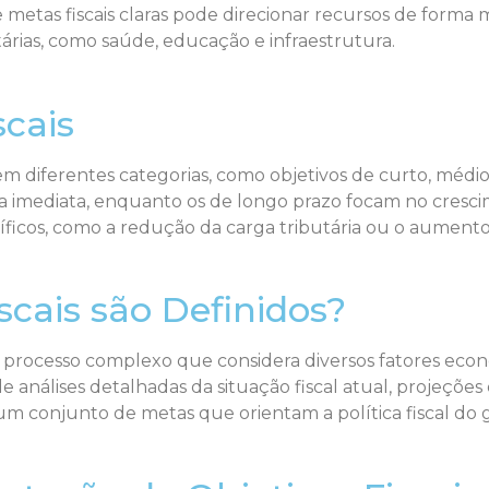
 metas fiscais claras pode direcionar recursos de forma m
rias, como saúde, educação e infraestrutura.
scais
s em diferentes categorias, como objetivos de curto, médi
a imediata, enquanto os de longo prazo focam no cresci
ecíficos, como a redução da carga tributária ou o aumen
scais são Definidos?
m processo complexo que considera diversos fatores econô
e análises detalhadas da situação fiscal atual, projeções 
é um conjunto de metas que orientam a política fiscal d