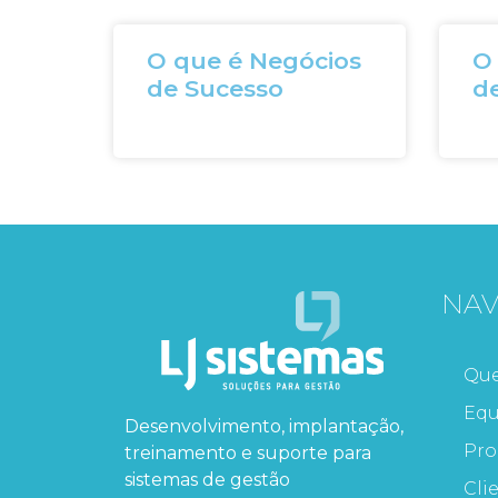
O que é Negócios
O 
de Sucesso
de
NA
Qu
Equ
Desenvolvimento, implantação,
Pro
treinamento e suporte para
sistemas de gestão
Cli