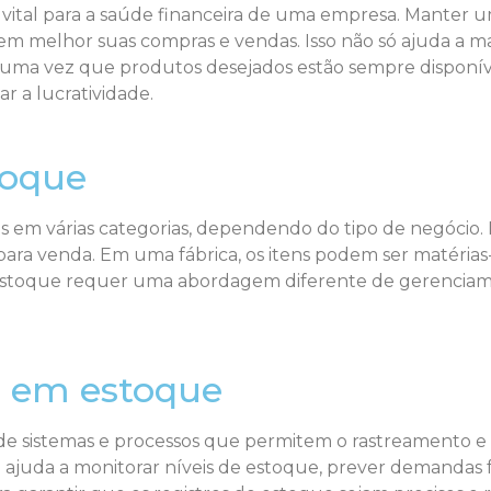
vital para a saúde financeira de uma empresa. Manter u
m melhor suas compras e vendas. Isso não só ajuda a max
, uma vez que produtos desejados estão sempre disponív
r a lucratividade.
toque
s em várias categorias, dependendo do tipo de negócio. 
ara venda. Em uma fábrica, os itens podem ser matéria
estoque requer uma abordagem diferente de gerenciame
s em estoque
e sistemas e processos que permitem o rastreamento e c
ajuda a monitorar níveis de estoque, prever demandas f