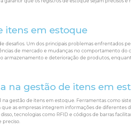
a garantir que os registros de estoque sejam precisos e r
e itens em estoque
 de desafios. Um dos principais problemas enfrentados p
endências de mercado e mudanças no comportamento do co
omo armazenamento e deterioração de produtos, enquanto
a na gestão de itens em es
 na gestão de itens em estoque. Ferramentas como sist
que as empresas integrem informações de diferentes de
 disso, tecnologias como RFID e códigos de barras facil
 preciso.