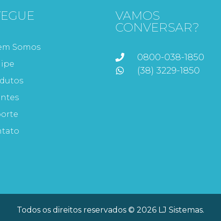
VEGUE
VAMOS
CONVERSAR?
em Somos
0800-038-1850
ipe
(38) 3229-1850
dutos
entes
orte
tato
Todos os direitos reservados © 2026 LJ Sistemas.