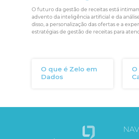
O futuro da gestão de receitas está intim
advento da inteligência artificial e da análi
disso, a personalização das ofertas e a exp
estratégias de gestão de receitas para ate
O que é Zelo em
O 
Dados
C
NA