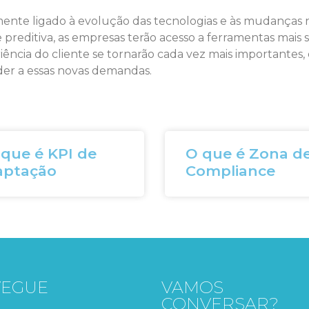
amente ligado à evolução das tecnologias e às mudanças
se preditiva, as empresas terão acesso a ferramentas mais s
eriência do cliente se tornarão cada vez mais importante
nder a essas novas demandas.
que é KPI de
O que é Zona d
aptação
Compliance
VEGUE
VAMOS
CONVERSAR?