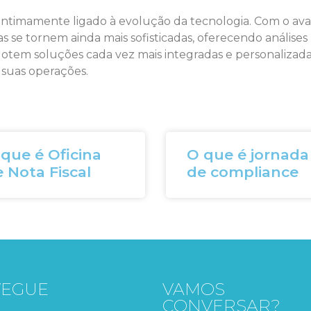
ntimamente ligado à evolução da tecnologia. Com o avanço
se tornem ainda mais sofisticadas, oferecendo análises pr
dotem soluções cada vez mais integradas e personalizad
 suas operações.
que é Oficina
O que é jornada
 Nota Fiscal
de compliance
VEGUE
VAMOS
CONVERSAR?