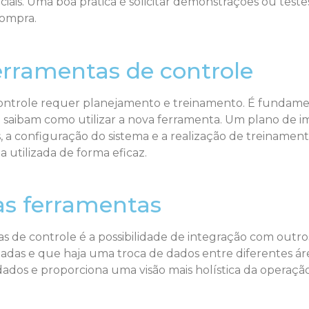
iais. Uma boa prática é solicitar demonstrações ou testes
compra.
rramentas de controle
ntrole requer planejamento e treinamento. É fundamen
e saibam como utilizar a nova ferramenta. Um plano d
os, a configuração do sistema e a realização de treinam
a utilizada de forma eficaz.
as ferramentas
de controle é a possibilidade de integração com outros 
adas e que haja uma troca de dados entre diferentes ár
e dados e proporciona uma visão mais holística da opera