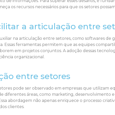
to de informações. Para superar esses desafios, é fund
ça os recursos necessários para que os setores possam i
litar a articulação entre se
iliar na articulação entre setores, como softwares de g
da. Essas ferramentas permitem que as equipes compart
borem em projetos conjuntos. A adoção dessas tecnolo
ciência organizacional.
ção entre setores
etores pode ser observado em empresas que utilizam equ
s de diferentes áreas, como marketing, desenvolvimento 
ssa abordagem não apenas enriquece o processo criat
os clientes.