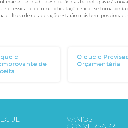
 intimamente ligado à evolução das tecnologias e às no
, a necessidade de uma articulação eficaz se torna aind
 cultura de colaboração estarão mais bem posicionadas
 que é
O que é Previsã
omprovante de
Orçamentária
ceita
VEGUE
VAMOS
CONVERSAR?