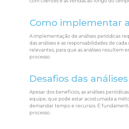
com clientes e as vendas ao longo do temp
Como implementar an
A implementação de análises periódicas req
das análises e as responsabilidades de cad
relevantes, para que as análises resultem 
processo.
Desafios das análises
Apesar dos benefícios, as análises periódic
equipe, que pode estar acostumada a método
demandar tempo e recursos. É fundamental 
processo.