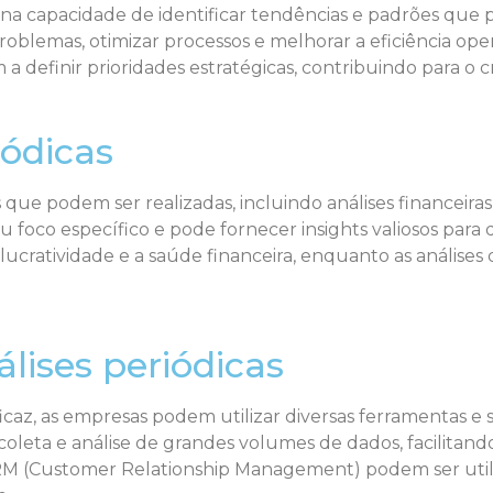
de na capacidade de identificar tendências e padrões q
oblemas, otimizar processos e melhorar a eficiência oper
 definir prioridades estratégicas, contribuindo para o 
iódicas
cas que podem ser realizadas, incluindo análises finance
eu foco específico e pode fornecer insights valiosos para
a lucratividade e a saúde financeira, enquanto as anális
lises periódicas
eficaz, as empresas podem utilizar diversas ferramentas e
coleta e análise de grandes volumes de dados, facilitand
 CRM (Customer Relationship Management) podem ser util