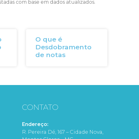
ustadas com base em dados atualizados.
o
O que é
o
Desdobramento
de notas
CONTATO
Endereço:
R. Pereira Dé, 167 – Cidade Nova,