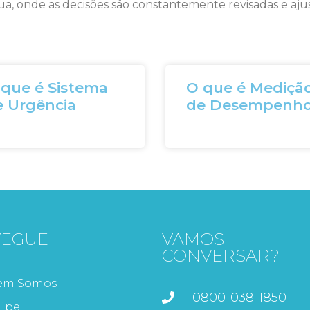
ua, onde as decisões são constantemente revisadas e aj
 que é Sistema
O que é Mediçã
e Urgência
de Desempenh
VEGUE
VAMOS
CONVERSAR?
em Somos
0800-038-1850
ipe