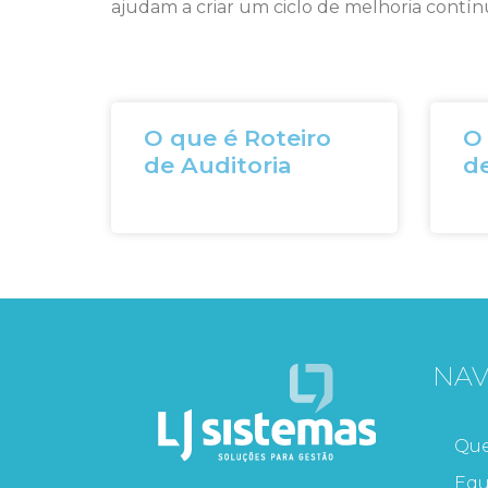
ajudam a criar um ciclo de melhoria contín
O que é Roteiro
O
de Auditoria
d
NA
Qu
Equ